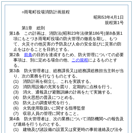
○雨竜町役場消防計画規程
昭和53年4月1日
規程第1号
第1章
総則
第1条
この計画は、消防法
(昭和23年法律第186号)
第8条第1
項にもとづき雨竜町役場の防火管理の徹底を期し、もつ
て、火災その他災害の予防及び人命の安全並びに災害の防
止をはかることを目的とする。
第2条
前条
の目的を達成するため、防火管理についての必要
事項は、別に定める場合の他、
この規程
によるものとす
る。
第3条
防火管理者は、総務課長又は総務課総務担当主幹が当
り、次の業務を行なうものとする。
(1)
消防計画を樹立し、これを実践する。
(2)
消防用設備の充実を図り、定期的に点検を行う。
(3)
消火、通報及び避難訓練の計画をたて実施する。
(4)
防火思想の普及につとめる。
(5)
防火上の調査研究を行う。
(6)
火気使用取扱いに関する指導監督
(7)
収容人員の管理に関すること。
第4条
防火管理者は、次の業務について消防機関への報告及
び連絡を行うものとする。
(1)
建物及び諸設備の設置又は変更時の事前連絡及び法令