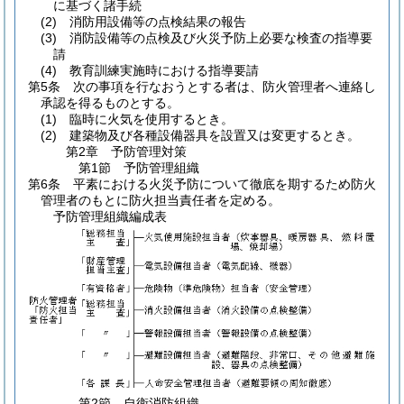
に基づく諸手続
(2)
消防用設備等の点検結果の報告
(3)
消防設備等の点検及び火災予防上必要な検査の指導要
請
(4)
教育訓練実施時における指導要請
第5条
次の事項を行なおうとする者は、防火管理者へ連絡し
承認を得るものとする。
(1)
臨時に火気を使用するとき。
(2)
建築物及び各種設備器具を設置又は変更するとき。
第2章
予防管理対策
第1節
予防管理組織
第6条
平素における火災予防について徹底を期するため防火
管理者のもとに防火担当責任者を定める。
予防管理組織編成表
第2節
自衛消防組織