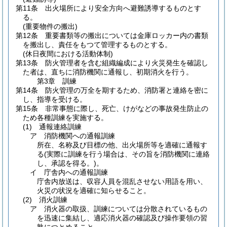
第11条
出火場所により安全方向へ避難誘導するものとす
る。
(重要物件の搬出)
第12条
重要書類等の搬出については金庫ロッカー内の書類
を搬出し、責任をもつて管理するものとする。
(休日夜間における活動体制)
第13条
防火管理者を含む組織編成により火災発生を確認し
た者は、直ちに消防機関に通報し、初期消火を行う。
第3章
訓練
第14条
防火管理の万全を期するため、消防署と連絡を密に
し、指導を受ける。
第15条
非常事態に際し、死亡、けがなどの事故発生防止の
ため各種訓練を実施する。
(1)
通報連絡訓練
ア
消防機関への通報訓練
所在、名称及び目標の他、出火場所等を適確に通報す
る
(実際に訓練を行う場合は、その旨を消防機関に連絡
し、承認を得る。)
。
イ
庁舎内への通報訓練
庁舎内放送は、収容人員を混乱させない用語を用い、
火災の状況を適確に知らせること。
(2)
消火訓練
ア
消火器の取扱、訓練については分散されているもの
を迅速に集結し、適応消火器の確認及び操作要領の習