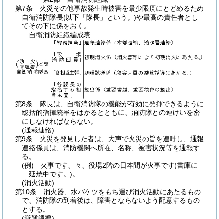
第7条
火災その他事故発生時被害を最少限度にとどめるため
自衛消防隊長
(以下「隊長」という。)
や最高の責任者とし
てその下に係をおく。
自衛消防組織編成表
第8条
隊長は、自衛消防隊の機能が有効に発揮できるように
総括的指揮統率をはかるとともに、消防隊との連けいを密
にしなければならない。
(通報連絡)
第9条
火災を発見した者は、大声で火災の旨を連呼し、通報
連絡係員は、消防機関へ所在、名称、被害状況等を通報す
る。
(例)
火事です、々、役場2階の日本間が火事です
(書庫に
延焼中です。)
。
(消火活動)
第10条
消火器、水バケツをもち運び消火活動にあたるもの
で、消防隊の到着後は、障害とならないよう配意するもの
とする。
(避難誘導)