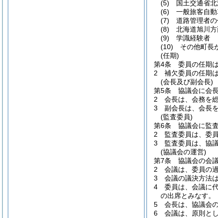
(5)
国土交通省北
(6)
一般旅客自動
(7)
道路管理者の
(8)
北海道旭川方
(9)
学識経験者
(10)
その他町長
(任期)
第4条
委員の任期は
2
補欠委員の任期
(会長及び副会長)
第5条
協議会に会
2
会長は、会務を
3
副会長は、会長
(監査委員)
第6条
協議会に監査
2
監査委員は、委
3
監査委員は、協
(協議会の運営)
第7条
協議会の会
2
会議は、委員の
3
会議の議決方法
4
委員は、会議に
の出席とみなす。
5
会長は、協議会
6
会議は、原則と