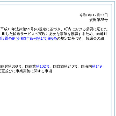
令和3年12月27日
規則第25号
(平成19年法律第59号)
の規定に基づき、町内における需要に応じた
に即した輸送サービスの実現に必要な事項を協議するため、雨竜町
関設置条例
(令和3年条例第1号)
第6条
の規定に基づき、協議会の組
国鉄財第368号、国鉄業
第102号
、国自旅第240号、国海内
第149
変更並びに事業実施に関する事項