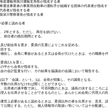
海道運輸局旭川運輸支局長が指名する者
車運送事業者の事業用自動車の運転手が組織する団体の代表者が指名す
代表者が指名する者
面深川警察署長が指名する者
が必要と認める者
、2年とする。
ただし、再任を妨げない。
は、前任者の残任期間とする。
長及び副会長を置き、委員の互選によりこれを定める。
総括する。
を補佐し、会長に事故があるとき又は会長が欠けたときは、その職務を
委員2人を置く。
員の中から会長が指名する。
議会の会計監査を行い、その結果を協議会の会議において報告する。
議
(以下「会議」という。)
は、会長が招集し、その議長となる。
過半数の出席がなければ開くことができない。
は、出席者の過半数で決し、可否同数のときは、議長の決するところに
代理人を出席させることができるものとし、あらかじめ会長に代理人の
の運営上必要があると認めるときは、委員以外の者を出席させ、意見、
して公開とする。
ただし、個人情報等の取扱い等については十分配慮し