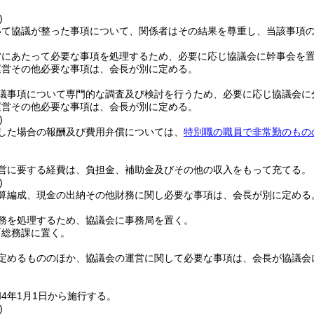
)
いて協議が整った事項について、関係者はその結果を尊重し、当該事項
営にあたって必要な事項を処理するため、必要に応じ協議会に幹事会を
運営その他必要な事項は、会長が別に定める。
議事項について専門的な調査及び検討を行うため、必要に応じ協議会に
運営その他必要な事項は、会長が別に定める。
)
した場合の報酬及び費用弁償については、
特別職の職員で非常勤のもの
営に要する経費は、負担金、補助金及びその他の収入をもって充てる。
)
算編成、現金の出納その他財務に関し必要な事項は、会長が別に定める
務を処理するため、協議会に事務局を置く。
町総務課に置く。
定めるもののほか、協議会の運営に関して必要な事項は、会長が協議会
4年1月1日から施行する。
)