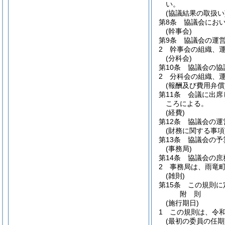
い。
(協議結果の取扱い
第8条
協議会にお
(幹事会)
第9条
協議会の運
2
幹事会の組織、
(分科会)
第10条
協議会の協
2
分科会の組織、
(報酬及び費用弁償
第11条
会議に出席
ころによる。
(経費)
第12条
協議会の運
(財務に関する事項
第13条
協議会の予
(事務局)
第14条
協議会の庶
2
事務局は、雨竜
(雑則)
第15条
この規則に
附
則
(施行期日)
1
この規則は、令和
(最初の委員の任期