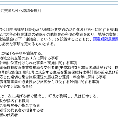
公共交通活性化協議会規則
昭和26年法律第183号)
及び地域公共交通の活性化及び再生に関する法律
なバス等の旅客運送の確保その他旅客の利便の増進を図り、地域の実情
化協議会
(以下「協議会」という。)
を設置するとともに、
雨竜町附属機
し必要な事項を定めるものとする。
次に掲げる事項を協議する。
地域公共交通のあり方に関する事項
計画に位置付けられた事業の実施に関する事項
確保維持改善事業費補助金交付要綱
(平成23年3月30日国総計第97号、
3号)
第2条第1項第1号に規定する生活交通確保維持改善計画の策定及び
応じた適切な乗合旅客運送の態様及び運賃・料金等に関する事項
償運送事業の必要性及び旅客から収受する対価に関する事項
が必要と認める事項
員は、次に掲げる者で構成し、町長が委嘱し、又は任命する。
長が指名する職員
合振興局長が指名する者
者等の代表者が指名する者
者の代表者