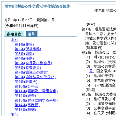
雨竜町地域公共交通活性化協議会規則
○雨竜町地域
令和3年12月27日 規則第25号
(趣旨)
(令和4年1月1日施行)
第1条
道路運送法
(
住民の生活に必要
条項目次
沿革
地域公共交通活性
本則
織、及び運営に関
第1条
(趣旨)
(所掌事務)
第2条
(所掌事務)
第2条
協議会は、
第3条
(組織)
(1)
町内における
第4条
(任期)
(2)
地域公共交通
第5条
(会長及び副会長)
(3)
地域公共交通
第6条
(監査委員)
号
、国空環第10
第7条
(協議会の運営)
(4)
地域の実情に
第8条
(協議結果の取扱い)
(5)
雨竜町運営有
第9条
(幹事会)
(6)
その他協議会
第10条
(分科会)
(組織)
第11条
(報酬及び費用弁償)
第3条
協議会の委
第12条
(経費)
(1)
副町長及び町
第13条
(財務に関する事項)
(2)
北海道空知総
第14条
(事務局)
(3)
公共交通事業
第15条
(雑則)
(4)
住民又は利用
附則