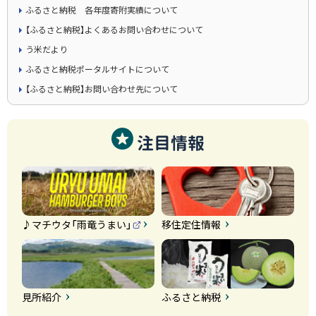
ふるさと納税 各年度寄附実績について
【ふるさと納税】よくあるお問い合わせについて
う米だより
ふるさと納税ポータルサイトについて
【ふるさと納税】お問い合わせ先について
注目情報
♪マチウタ「雨竜うまい」
移住定住情報
（
外
部
サ
イ
ト
）
見所紹介
ふるさと納税