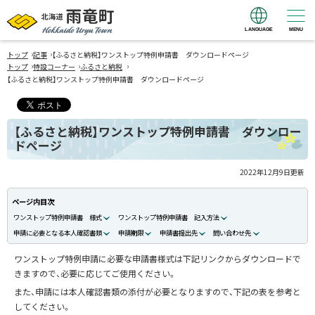
LANGUAGE
MENU
北海道 雨竜町
›
›
Hokkaido Uryu
トップ
記事
【ふるさと納税】ワンストップ特例申請書 ダウンロードページ
›
›
›
トップ
特設コーナー
ふるさと納税
Town
【ふるさと納税】ワンストップ特例申請書 ダウンロードページ
【ふるさと納税】ワンストップ特例申請書 ダウンロー
ドページ
2022年12月9日
更新
ページ内目次
ワンストップ特例申請書 様式
ワンストップ特例申請書 記入方法
申請に必要となる本人確認書類
申請期限
申請書提出先
問い合わせ先
ワンストップ特例申請に必要な申請書様式は下記リンクからダウンロードで
きますので、必要に応じてご使用ください。
また、申請には本人確認書類の添付が必要となりますので、下記の表を参考と
してください。