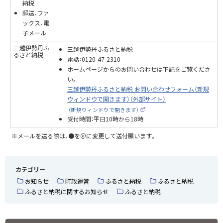
納税
郵送、ファ
ックス、電
子メール
三越伊勢丹ふ
三越伊勢丹ふるさと納税
るさと納税
電話：0120-47-2310
ホームページからのお問い合わせは下記をご覧くださ
い。
三越伊勢丹ふるさと納税 お問い合わせフォーム（新規
ウィンドウで開きます）（外部サイト）
（新規ウィンドウで開きます）
（
受付時間：平日10時から18時
外
部
サ
※メールを送る際は、●を＠に変更して送付願います。
イ
ト
）
カテゴリー
お知らせ
町政運営
ふるさと納税
ふるさと納税
ふるさと納税に関するお知らせ
ふるさと納税