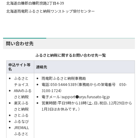
北海道白糠郡白糠町庶路2丁目4-39
北海道雨竜町ふるさと納税ワンストップ受付センター
問い合わせ先
ふるさと納税に関するお問い合わせ先一覧
申込サイト等
連絡先
名
ふるさと
雨竜町ふるさと納税事務局
チョイス
電話：050-5444-5389（事務局からの架電番号 050-
ANAのふる
3100-1724）
さと納税
電子メール：support●uryu.furusato-lg.jp
楽天ふる
営業時間：平日9時から18時（土、日、祝日、12月29日から
さと納税
1月3日はお休みです。）
さとふる
ふるなび
JREMALL
ふるさと