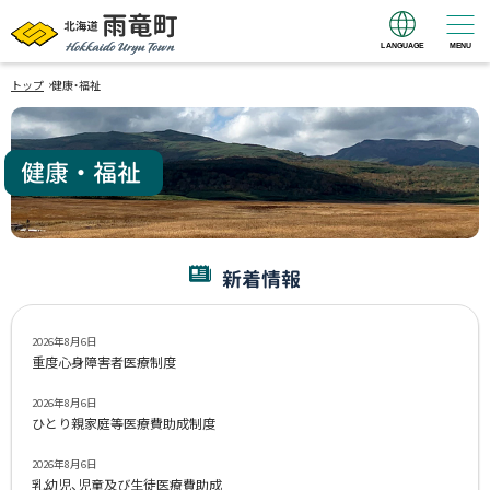
LANGUAGE
MENU
北海道 雨竜町
›
Hokkaido Uryu
トップ
健康・福祉
Town
健康・福祉
新着情報
2026年8月6日
重度心身障害者医療制度
2026年8月6日
ひとり親家庭等医療費助成制度
2026年8月6日
乳幼児、児童及び生徒医療費助成