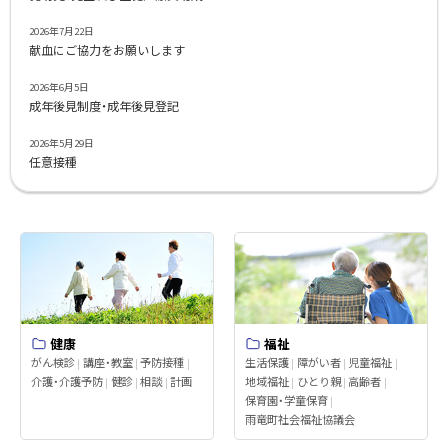
2026年7月22日
献血にご協力をお願いします
2026年6月5日
成年後見制度・成年後見登記
2026年5月29日
任意接種
健康
福祉
がん検診
講座・教室
予防接種
生活保護
障がい者
児童福祉
介護・介護予防
健診
相談
計画
地域福祉
ひとり親
高齢者
保育園・学童保育
雨竜町社会福祉協議会