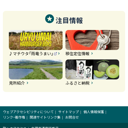
注目情報
♪マチウタ「雨竜うまい」
移住定住情報
（
外
部
サ
イ
ト
）
見所紹介
ふるさと納税
ウェブアクセシビリティについて
サイトマップ
個人情報保護
リンク・著作権
関連サイトリンク集
お問合せ