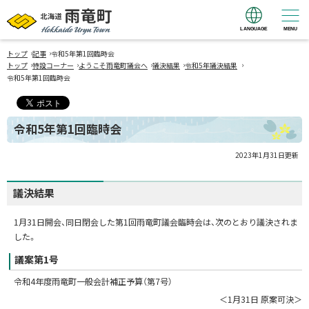
LANGUAGE
MENU
北海道 雨竜町
›
›
Hokkaido Uryu
トップ
記事
令和5年第1回臨時会
›
›
›
›
›
トップ
特設コーナー
ようこそ雨竜町議会へ
議決結果
令和5年議決結果
Town
令和5年第1回臨時会
令和5年第1回臨時会
2023年1月31日
更新
議決結果
1月31日開会、同日閉会した第1回雨竜町議会臨時会は、次のとおり議決されま
した。
議案第1号
令和4年度雨竜町一般会計補正予算（第7号）
＜1月31日 原案可決＞