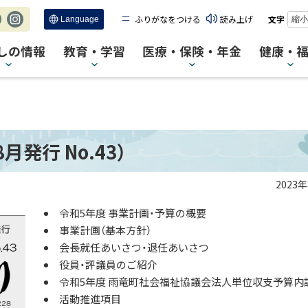
ふりがなをつける
読み上げ
文字
縮小
c
Ins
tag
しの情報
教育・学習
医療・保険・年金
健康・
ra
m
発行 No.43）
2023
令和5年度 事業計画・予算の概要
事業計画（基本方針）
会長就任あいさつ・退任あいさつ
役員・評議員のご紹介
令和5年度 雨竜町社会福祉協議会法人単位収支予算内
活動推進項目