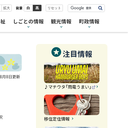
検
背景
拡大
白
黒
リセット
索
福祉
しごとの情報
観光情報
町政情報
注目情報
年8月8日
更新
♪マチウタ「雨竜うまい」
（
外
部
サ
イ
ト
訳
）
移住定住情報