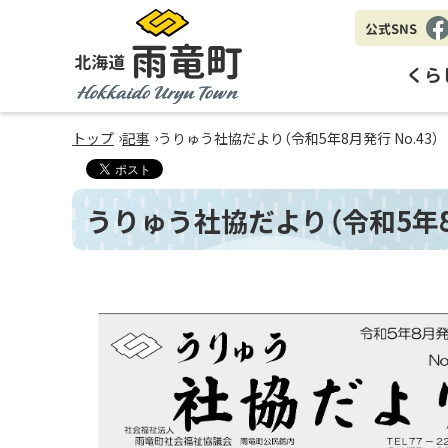
公式SNS
Fa
eb
くら
oo
k
北海道 雨竜町
›
›
トップ
記事
うりゅう社協だより（令和5年8月発行 No.43）
Hokkaido Uryu Town
うりゅう社協だより（令和5年8月