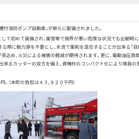
槽付消防ポンプ自動車」が新たに配備されました。
として初めて装備され、豪雪等で視界が悪い危険な状況でも出動時
する際に動力源を不要とし、水流で薬剤を混合することが出来る「自
が見込め、火災による被害の軽減が期待されます。更に、電動油圧救
出来るカッターの双方を備え、資機材のコンパクト化により隊員の
円。（本町の負担は４３,９２０千円）