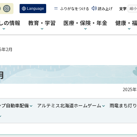
ふりがなをつける
読み上げ
文字
縮小
c
Ins
tag
しの情報
教育・学習
医療・保険・年金
健康・
ra
m
5年2月
月
2025
ンプ自動車配備
アルテミス北海道ホームゲーム
雨竜まち灯