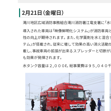
2月21日（金曜日）
滝川地区広域消防事務組合滝川消防署江竜支署に「水
導入された車両は「映像鮮明化システム」が消防車両
性の向上が期待されます。また、化学薬剤を水と混合
テム」が搭載され、従来に増して効果の高い消火活動
載し、事故車両の拡張が出来るスプレッダーと切断が
も効果が発揮されます。
水タンク容量は２,０００ℓ。総事業費は９５,０４０千