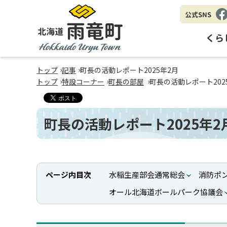
公式SNS
Fa
eb
くら
oo
k
北海道 雨竜町
›
›
トップ
記事
町長の活動レポート2025年2月
Hokkaido Uryu Town
›
›
›
トップ
特設コーナー
町長の部屋
町長の活動レポート202
町長の活動レポート2025年2
ページ内目次
水稲生産部会通常総会
消防ポ
オール北海道ボールパーク協議会