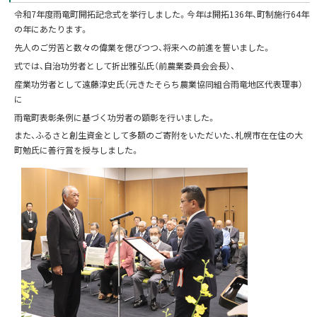
令和7年度雨竜町開拓記念式を挙行しました。今年は開拓136年、町制施行64年
の年にあたります。
先人のご労苦と数々の偉業を偲びつつ、将来への前進を誓いました。
式では、自治功労者として折出雅弘氏（前農業委員会会長）、
産業功労者として遠藤淳史氏（元きたそらち農業協同組合雨竜地区代表理事）
に
雨竜町表彰条例に基づく功労者の顕彰を行いました。
また、ふるさと創生資金として多額のご寄附をいただいた、札幌市在在住の大
町勉氏に善行賞を授与しました。