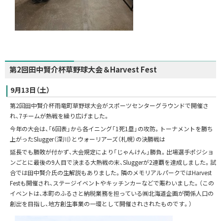
第2回田中賢介杯草野球大会＆Harvest Fest
9月13日（土）
第2回田中賢介杯雨竜町草野球大会がスポーツセンターグラウンドで開催さ
れ、7チームが熱戦を繰り広げました。
今年の大会は、「6回表」から各イニング「1死1塁」の攻防。トーナメントを勝ち
上がったSlugger（深川）とウォーリアーズ（札幌）の決勝戦は
延長でも勝敗が付かず、大会規定により「じゃんけん」勝負。出場選手ポジショ
ンごとに最後の9人目で決まる大熱戦の末、Sluggerが2連覇を達成しました。試
合では田中賢介氏の生解説もありました。隣のメモリアルパークではHarvest
Festも開催され、ステージイベントやキッチンカーなどで賑わいました。（この
イベントは、本町のふるさと納税業務を担っている㈱北海道企画が関係人口の
創出を目指し、地方創生事業の一環として開催されされたものです。）