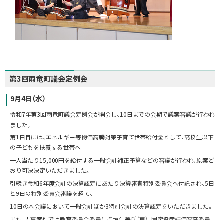
第3回雨竜町議会定例会
9月4日（水）
令和7年第3回雨竜町議会定例会が開会し、10日までの会期で議案審議が行われ
ました。
第1日目には、エネルギー等物価高騰対策子育て世帯給付金として、高校生以下
の子どもを扶養する世帯へ
一人当たり15,000円を給付する一般会計補正予算などの審議が行われ、原案ど
おり可決決定いただきました。
引続き令和6年度会計の決算認定にあたり決算審査特別委員会へ付託され、5日
と9日の特別委員会審議を経て、
10日の本会議において一般会計ほか3特別会計の決算認定をいただきました。
また、人事案件では教育委員会委員に柴垣仁美氏（再）、固定資産評価審査委員