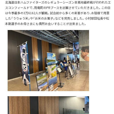
北海道日本ハムファイターズのレギュラーシーズン本拠地最終戦が行われたエ
スコンフィールドで、雨竜町のPRブースを出展させていただきました。この日
は今季最多の3万6162人が観戦。試合前から多くの来客があり、お陰様で用意
した「うりゅう米」や「お米のお菓子」などを完売しました。小村球団社長や松
本剛選手のお母さまにも偶然お会いすることが出来ました。