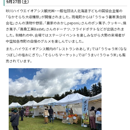
9月27日（土）
砂川ハイウエイオアシス観光㈱・一般社団法人北海道子どもの国協会主催の
「なかそらち大収穫祭」が開催されました。雨竜町からは「うりゅう暑寒漬合同
会社」さんの漬物や野菜、「農家のおかしpeponi」さんのポン菓子、クッキー、焼
き菓子、「髙桑工房Bastet」さんのドーナツ、フライドポテトなどが出店されま
した。秋晴れの中、会場ではステージイベントを楽しみながら大勢の来場者が
中空知各市町の自慢のグルメを楽しんでいました。
また、ハイウエイオアシス館内の「レストランおあしす」では「うりゅう米（なな
つぼし）の塩おにぎり」、「そらいちマーケット」では「うまい！うりゅう米」も販
売されています。