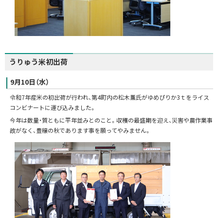
うりゅう米初出荷
9月10日（水）
令和7年産米の初出荷が行われ、第4町内の松木薫氏がゆめぴりか3ｔをライス
コンビナートに運び込みました。
今年は数量・質ともに平年並みとのこと。収穫の最盛期を迎え、災害や農作業事
故がなく、豊穣の秋であります事を願ってやみません。