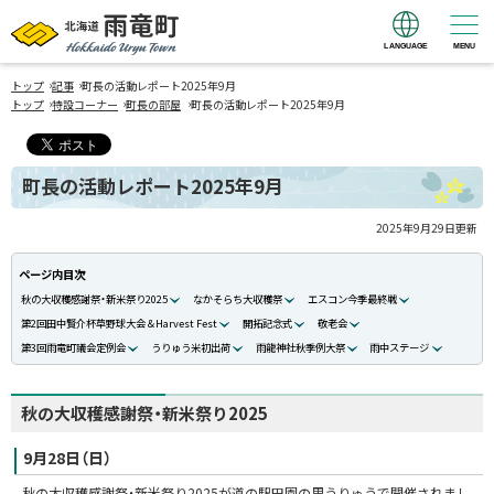
LANGUAGE
MENU
北海道 雨竜町
›
›
Hokkaido Uryu
トップ
記事
町長の活動レポート2025年9月
›
›
›
トップ
特設コーナー
町長の部屋
町長の活動レポート2025年9月
Town
町長の活動レポート2025年9月
2025年9月29日
更新
ページ内目次
秋の大収穫感謝祭・新米祭り2025
なかそらち大収穫祭
エスコン今季最終戦
第2回田中賢介杯草野球大会＆Harvest Fest
開拓記念式
敬老会
第3回雨竜町議会定例会
うりゅう米初出荷
雨龍神社秋季例大祭
雨中ステージ
秋の大収穫感謝祭・新米祭り2025
9月28日（日）
秋の大収穫感謝祭・新米祭り2025が道の駅田園の里うりゅうで開催されまし