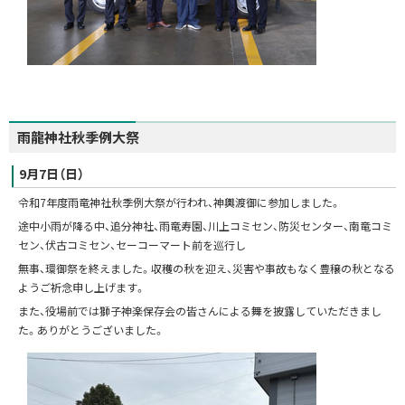
雨龍神社秋季例大祭
9月7日（日）
令和7年度雨竜神社秋季例大祭が行われ、神輿渡御に参加しました。
途中小雨が降る中、追分神社、雨竜寿園、川上コミセン、防災センター、南竜コミ
セン、伏古コミセン、セーコーマート前を巡行し
無事、環御祭を終えました。収穫の秋を迎え、災害や事故もなく豊穣の秋となる
ようご祈念申し上げます。
また、役場前では獅子神楽保存会の皆さんによる舞を披露していただきまし
た。ありがとうございました。