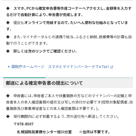
◆
スマホ、PCから確定申告書等作成コーナーへアクセスし、金額等を入力す
るだけで自動計算により、申告書が完成します
。
◆ 提出も
オンラインで完結するので、たいへん便利な仕組みとなっていま
す
。
◆ また、マイナポータルとの連携で給与、ふるさと納税、医療費等の計算も自
動で行うことができます。
◆
詳しくは次のリンクでご確認ください
。
国税庁ホームページ スマホとマイナンバーカードでe-Tax！
（
外
部
サ
郵送による確定申告書の提出について
イ
ト
）
◆ 申告書には、申告者ご本人や扶養親族の方などのマイナンバーの記載と申
告者本人の本人確認書類の提示又は写しの添付が必要です(控除対象配偶者、扶
養親族及び事業専従者などの本人確認書類は不要です。)。
◆ 受付期間内に必ず到着するよう、次の送付先へ郵送してください。
〒078-8507
札幌国税局業務センター旭川分室 ※住所は不要です。