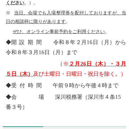
ください
。）。
※
当日、会場でも入場整理券を配付しておりますが、当
日の相談枠に限りがあります
。
ぜひ、オンライン事前予約をご利用ください
。
◆開
設 期 間 令和８年２月
16
日（月）から
令和８年３月
16
日（月）まで
（
※
２月
26
日（木）・３月
５日（木）
及び土曜日・日曜日・祝日を除く。）
◆受 付 時 間 午前９時から午後４時まで
◆会 場 深川税務署（深川市４条
15
番３号）