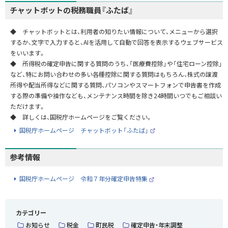
チャットボットの税務職員『ふたば』
◆ チャットボットとは、利用者の知りたい情報について、メニューから選択
するか、文字で入力すると、AIを活用して自動で回答を表示するウェブサービス
をいいます。
◆ 所得税の確定申告に関する質問のうち、「医療費控除」や「住宅ローン控除」
など、特にお問い合わせの多い各種控除に関する質問はもちろん、株式の譲渡
所得や配当所得などに関する質問、パソコンやスマートフォンで申告書を作成
する際の準備や操作なども、メンテナンス時間を除き24時間いつでもご相談い
ただけます。
◆ 詳しくは、国税庁ホームページをご覧ください。
国税庁ホームページ チャットボット「ふたば」
（
外
部
サ
参考情報
イ
ト
）
国税庁ホームページ 令和７年分確定申告特集
（
外
部
サ
イ
カテゴリー
ト
）
お知らせ
税金
町民税
確定申告・年末調整