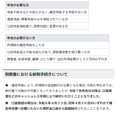
申告が必要な方
年金や給与などの収入がなく、確定申告する予定のない方
遺族年金・障害年金のみを受給されている方
公的年金受給者で、控除内容に変更のある方
申告の必要がない方
所得税の確定申告をした方
公的年金収入や給与収入があり、源泉徴収票を受け取った方
障害者、未成年者、寡婦・ひとり親で、合計所得金額が１３５万円以下の方
税務署における納税手続きについて
◆ 確定申告により、所得税の追加納付が必要となる場合、令和６年分までは、
納付書での納付が可能となっておりましたが、
令和７年申告分以降は、口座振
替などのキャッシュレス手段により納付いただくこととなりました
。
◆
口座振替の場合は、令和８年４月２３日、同年４月３０日のいずれかで確
定申告書へ記載いただいた預貯金口座から振替納付
されることとなります。