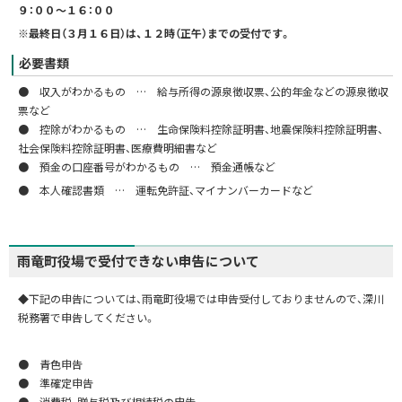
９：００～１６：００
※最終日（３月１６日）は、１２時（正午）までの受付です。
必要書類
● 収入がわかるもの … 給与所得の源泉徴収票、公的年金などの源泉徴収
票など
● 控除がわかるもの … 生命保険料控除証明書、地震保険料控除証明書、
社会保険料控除証明書、医療費明細書など
● 預金の口座番号がわかるもの … 預金通帳など
● 本人確認書類 … 運転免許証、マイナンバーカードなど
雨竜町役場で受付できない申告について
◆下記の申告については、雨竜町役場では申告受付しておりませんので、深川
税務署で申告してください。
● 青色申告
● 準確定申告
● 消費税、贈与税及び相続税の申告