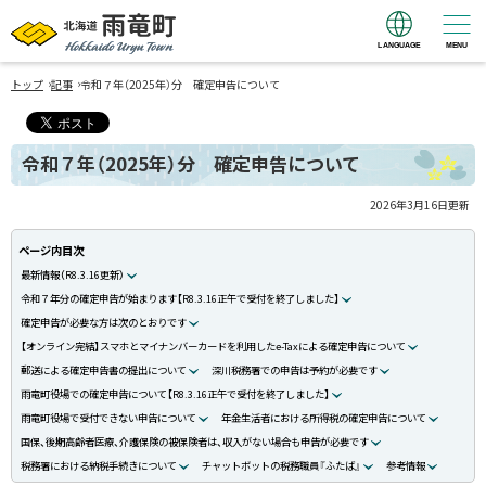
LANGUAGE
MENU
北海道 雨竜町
›
›
Hokkaido Uryu
トップ
記事
令和７年（2025年）分 確定申告について
Town
令和７年（2025年）分 確定申告について
2026年3月16日
更新
ページ内目次
最新情報（R8.3.16更新）
令和７年分の確定申告が始まります【R8.3.16正午で受付を終了しました】
確定申告が必要な方は次のとおりです
【オンライン完結】スマホとマイナンバーカードを利用したe-Taxによる確定申告について
郵送による確定申告書の提出について
深川税務署での申告は予約が必要です
雨竜町役場での確定申告について【R8.3.16正午で受付を終了しました】
雨竜町役場で受付できない申告について
年金生活者における所得税の確定申告について
国保、後期高齢者医療、介護保険の被保険者は、収入がない場合も申告が必要です
税務署における納税手続きについて
チャットボットの税務職員『ふたば』
参考情報