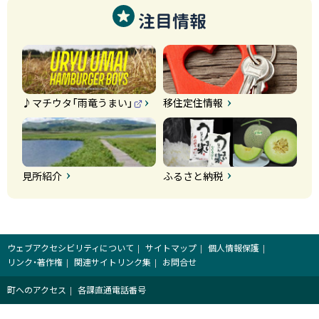
注目情報
♪マチウタ「雨竜うまい」
移住定住情報
（
外
部
サ
イ
ト
）
見所紹介
ふるさと納税
ウェブアクセシビリティについて
サイトマップ
個人情報保護
リンク・著作権
関連サイトリンク集
お問合せ
町へのアクセス
各課直通電話番号