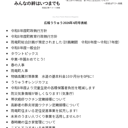
広報うりゅう2026年4月号表紙
令和8年度町政執行方針
令和8年度町教育行政執行方針
雨竜町総合計画が策定されました（計画期間 令和8年度～令和17年度）
令和8年度一般会計
タウントピックス
卒業・卒園おめでとう！
春の人事
雨竜町人事
物価高騰対策事業 水道の基本料金10か月分を0円に！
うりゅうオレンジカフェ
令和8年度より児童生徒の各種保護者負担を軽減します
防災気象情報が新しくなります！（気象庁）
帯状疱疹ワクチン定期接種について
高齢者の肺炎球菌ワクチン定期接種について
雨竜町住まいる定住促進事業を拡充します！
未来のうまい人づくり事業を活用しませんか！
春時期の空き家管理について
こどもエコすまいる支援事業