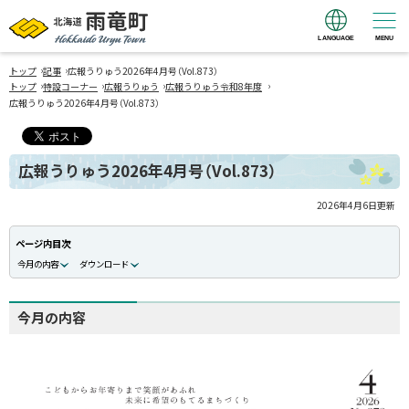
LANGUAGE
MENU
北海道 雨竜町
›
›
Hokkaido Uryu
トップ
記事
広報うりゅう2026年4月号（Vol.873）
›
›
›
›
トップ
特設コーナー
広報うりゅう
広報うりゅう令和8年度
Town
広報うりゅう2026年4月号（Vol.873）
広報うりゅう2026年4月号（Vol.873）
2026年4月6日
更新
ページ内目次
今月の内容
ダウンロード
今月の内容