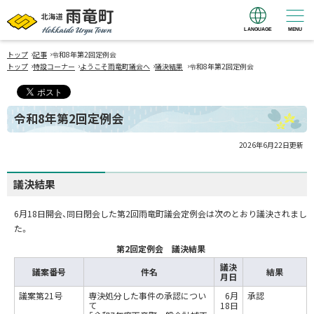
LANGUAGE
MENU
北海道 雨竜町
›
›
Hokkaido Uryu
トップ
記事
令和8年第2回定例会
›
›
›
›
トップ
特設コーナー
ようこそ雨竜町議会へ
議決結果
令和8年第2回定例会
Town
令和8年第2回定例会
2026年6月22日
更新
議決結果
6月18日開会、同日閉会した第2回雨竜町議会定例会は次のとおり議決されまし
た。
第2回定例会 議決結果
議決
議案番号
件名
結果
月日
議案第21号
専決処分した事件の承認につい
6月
承認
て
18日