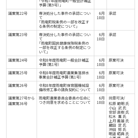
「令和7年度雨竜町一般会計補正
予算（第9号）」
議案第22号
専決処分した事件の承認につい
6月
承認
て
18日
「雨竜町税条例の一部を改正す
る条例の制定について」
議案第23号
専決処分した事件の承認につい
6月
承認
て
18日
「雨竜町国民健康保険税条例の
一部を改正する条例の制定につ
いて」
議案第24号
令和8年度雨竜町一般会計補正
6月
原案可決
予算（第1号）
18日
議案第25号
令和8年度雨竜町農業集落排水
6月
原案可決
事業会計補正予算（第1号）
18日
議案第26号
令和8年度雨竜町保育園機械設
6月
原案可決
備改修工事の請負契約について
18日
議案第27号から
雨竜町農業委員会委員の任命に
6月
同意可決/
つき同意を求めることについて
18日
議案第36号
松原 範明 氏
小山 武 氏
安部 直樹 氏
松木 薫 氏
上月 義雄 氏
蔵田 定 氏
沖田 努 氏
明道 昭典 氏
小峯 修一 氏