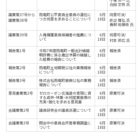
合田 文枝 氏
議案第37号から
雨竜町公平委員会委員の選任に
6月
同意可決/
つき同意を求めることについて
18日
議案第38号
折出 雅弘 氏
青柳 祐揮枝 氏
議案第39号
人権擁護委員候補者の推薦につ
6月
同意可決/
いて
18日
村本 邦広 氏
報告第1号
令和7年度雨竜町一般会計繰越
6月
報告済
明許費に係る歳出予算の繰越し
18日
た経費の報告について
報告第2号
雨竜町土地開発公社の業務報告
6月
報告済
について
18日
報告第3号
株式会社雨竜町振興公社の業務
6月
報告済
報告について
18日
意見書案第2号
ゼロカーボン北海道の実現に資
6月
原案可決
する森林・林業・木材産業施策の
18日
充実・強化を求める意見書
会議案第2号
議員研修会の議員派遣について
6月
原案可決
18日
会議案第3号
閉会中の委員会所管事務調査に
6月
原案可決
ついて
18日