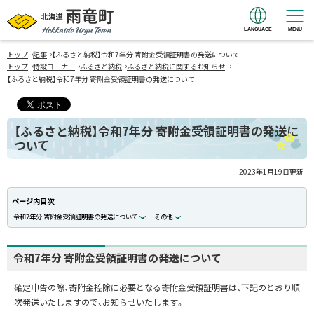
LANGUAGE
MENU
北海道 雨竜町
›
›
Hokkaido Uryu
トップ
記事
【ふるさと納税】令和7年分 寄附金受領証明書の発送について
›
›
›
›
トップ
特設コーナー
ふるさと納税
ふるさと納税に関するお知らせ
Town
【ふるさと納税】令和7年分 寄附金受領証明書の発送について
【ふるさと納税】令和7年分 寄附金受領証明書の発送に
ついて
2023年1月19日
更新
ページ内目次
令和7年分 寄附金受領証明書の発送について
その他
令和7年分 寄附金受領証明書の発送について
確定申告の際、寄附金控除に必要となる寄附金受領証明書は、下記のとおり順
次発送いたしますので、お知らせいたします。