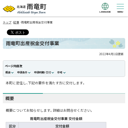
LANGUAGE
MENU
北海道 雨竜町
›
›
Hokkaido Uryu
トップ
記事
雨竜町出産祝金交付事業
Town
雨竜町出産祝金交付事業
2022年4月1日
更新
ページ内目次
概要
申請条件
申請時期・交付
参考
本町に定住し、下記の要件を満たす方に交付します。
概要
概要についてお知らせします。詳細はお問合せください。
雨竜町出産祝金交付事業 交付金額
区分
交付金額