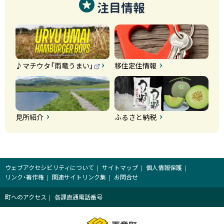
注目情報
♪マチウタ「雨竜うまい」
移住定住情報
（
外
部
サ
イ
ト
）
見所紹介
ふるさと納税
ウェブアクセシビリティについて
サイトマップ
個人情報保護
リンク・著作権
関連サイトリンク集
お問合せ
町へのアクセス
各課直通電話番号