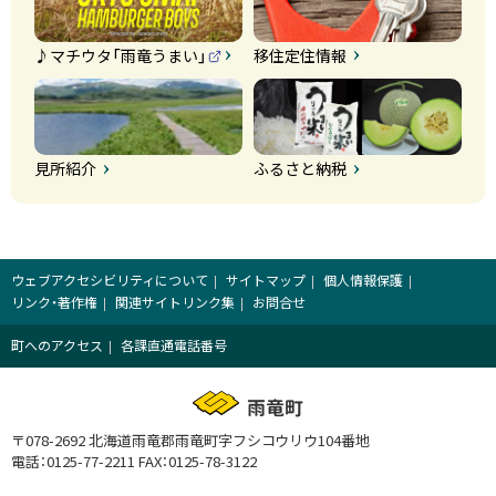
♪マチウタ「雨竜うまい」
移住定住情報
（
外
部
サ
イ
ト
）
見所紹介
ふるさと納税
ウェブアクセシビリティについて
サイトマップ
個人情報保護
リンク・著作権
関連サイトリンク集
お問合せ
町へのアクセス
各課直通電話番号
雨竜町
〒078-2692 北海道雨竜郡雨竜町字フシコウリウ104番地
電話：0125-77-2211
FAX：0125-78-3122