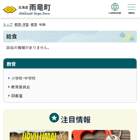
LANGUAGE
MENU
北海道 雨竜町
›
›
›
Hokkaido Uryu
トップ
教育・学習
教育
給食
Town
給食
該当の情報がありません。
教育
小学校・中学校
教育委員会
図書室
注目情報