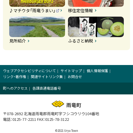
♪マチウタ「雨竜うまい」
移住定住情報
（
外
部
サ
イ
ト
）
見所紹介
ふるさと納税
ウェブアクセシビリティについて
サイトマップ
個人情報保護
リンク・著作権
関連サイトリンク集
お問合せ
町へのアクセス
各課直通電話番号
雨竜町
〒078-2692 北海道雨竜郡雨竜町字フシコウリウ104番地
電話：0125-77-2211
FAX：0125-78-3122
©2021 Uryu Town