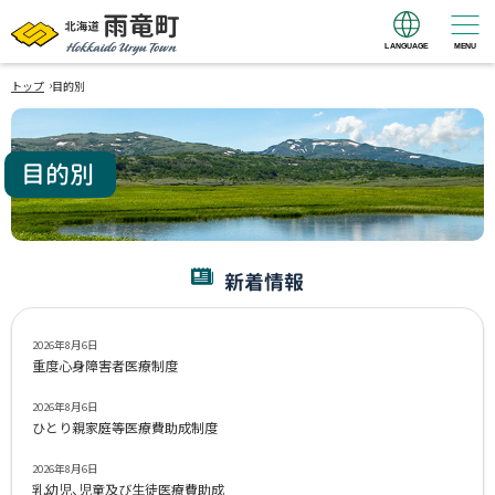
LANGUAGE
MENU
北海道 雨竜町
›
Hokkaido Uryu
トップ
目的別
Town
目的別
新着情報
2026年8月6日
重度心身障害者医療制度
2026年8月6日
ひとり親家庭等医療費助成制度
2026年8月6日
乳幼児、児童及び生徒医療費助成