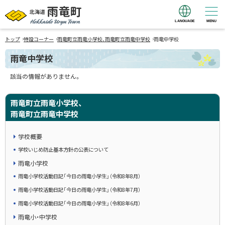
LANGUAGE
MENU
北海道 雨竜町
›
›
›
Hokkaido Uryu
トップ
特設コーナー
雨竜町立雨竜小学校、雨竜町立雨竜中学校
雨竜中学校
Town
雨竜中学校
該当の情報がありません。
雨竜町立雨竜小学校、
雨竜町立雨竜中学校
学校概要
学校いじめ防止基本方針の公表について
雨竜小学校
雨竜小学校活動日記「今日の雨竜小学生」（令和8年8月）
雨竜小学校活動日記「今日の雨竜小学生」（令和8年7月）
雨竜小学校活動日記「今日の雨竜小学生」（令和8年6月）
雨竜小・中学校