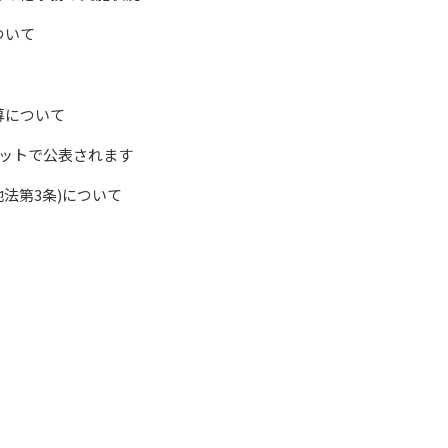
ついて
募について
ネットで公表されます
法第3条)について