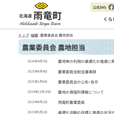
公式SNS
Fa
eb
くら
oo
k
北海道 雨竜町
›
›
トップ
組織
農業委員会 農地担当
Hokkaido Uryu Town
農業委員会 農地担当
農地等の利用の最適化の推進に
2026年4月7日
農業委員会総会議事録
2025年6月4日
農業委員会の公布・告示
2025年1月6日
農地の賃借料情報について
2024年12月18日
雨竜町農業委員
2023年8月1日
最適化活動の目標と推進の状況
2023年5月1日