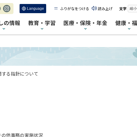
ふりがなをつける
読み上げ
文字
縮小
c
Ins
tag
しの情報
教育・学習
医療・保険・年金
健康・
ra
m
関する指針について
その他事務の実施状況