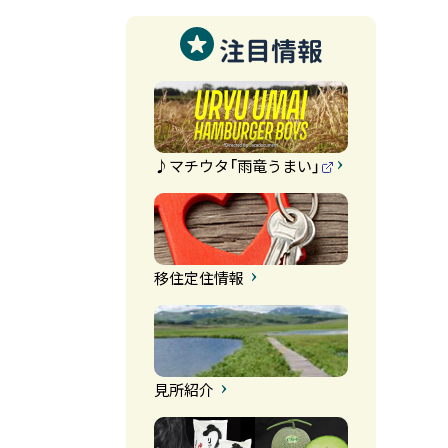
注目情報
♪マチウタ「雨竜うまい」
（
外
部
サ
イ
ト
）
移住定住情報
見所紹介