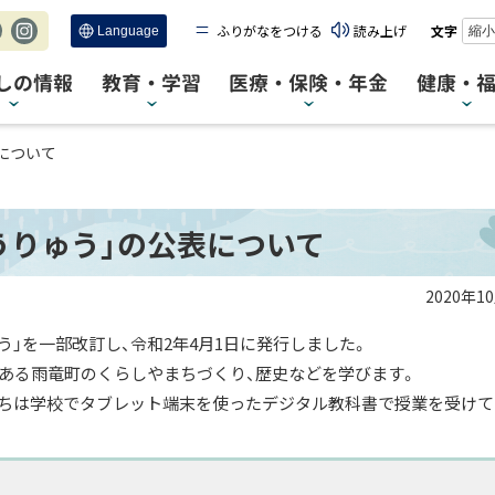
ふりがなをつける
読み上げ
文字
縮小
c
Ins
tag
しの情報
教育・学習
医療・保険・年金
健康・
ra
m
について
うりゅう」の公表について
2020年1
」を一部改訂し、令和2年4月1日に発行しました。
である雨竜町のくらしやまちづくり、歴史などを学びます。
ちは学校でタブレット端末を使ったデジタル教科書で授業を受けて