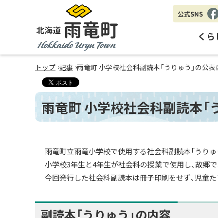
公式SNS
Fa
eb
くら
oo
k
北海道 雨竜町
›
›
トップ
記事
雨竜町 小学校社会科副読本「うりゅう」の公表
Hokkaido Uryu Town
雨竜町 小学校社会科副読本「
雨竜町立雨竜小学校で使用する社会科副読本「うりゅう
小学校3年生と4年生が社会科の授業で使用し、故郷
今回発行した社会科副読本は冊子印刷をせず、児童た
副読本「うりゅう」の内容