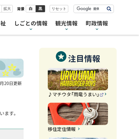
検
背景
拡大
白
黒
リセット
索
福祉
しごとの情報
観光情報
町政情報
注目情報
0月20日
更新
♪マチウタ「雨竜うまい」
（
外
部
います。
サ
イ
ト
）
移住定住情報