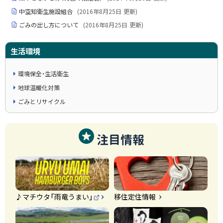
中空知衛生施設組合
(
2016年8月25日
更新)
ごみの出し方について
(
2016年8月25日
更新)
生活環境
環境保全・生活衛生
地球温暖化対策
ごみとリサイクル
注目情報
♪マチウタ「雨竜うまい」
移住定住情報
（
外
部