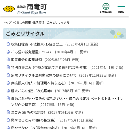
LANGUAGE
MENU
北海道 雨竜町
›
›
›
Hokkaido Uryu
トップ
くらしの情報
生活環境
ごみとリサイクル
Town
ごみとリサイクル
収集日程表・不法投棄・野焼き禁止
(
2026年4月1日
更新)
ごみ袋の減免措置について
(
2026年4月1日
更新)
雨竜町分別収集計画
(
2025年8月28日
更新)
特別収集ごみ （中身が確認できる透明な袋を使用）
(
2021年4月1日
更新)
家電リサイクル法対象家電の処分について
(
2017年11月22日
更新)
直接搬入（個人で処理場へ持ち込む）
(
2017年5月16日
更新)
粗大ごみ（指定ごみ処理券）
(
2017年5月16日
更新)
資源ごみ（缶・・・黄色の指定袋 びん・・・緑色の指定袋 ペットボトル・・・オレ
ンジ色の指定袋）
(
2017年5月16日
更新)
生ごみ（茶色の指定袋）
(
2017年5月16日
更新)
燃やせるごみ（桃色の指定袋）
(
2017年5月16日
更新)
燃やせないごみ（青色の指定袋）
(
2017年5月16日
更新)