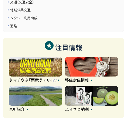
交通（交通安全）
地域公共交通
タクシー利用助成
道路
注目情報
♪マチウタ「雨竜うまい」
移住定住情報
（
外
部
サ
イ
ト
）
見所紹介
ふるさと納税