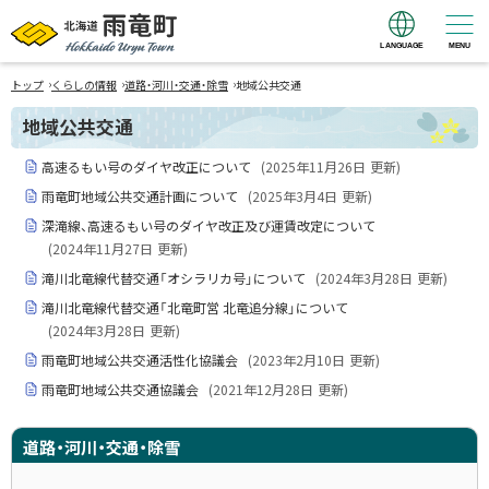
LANGUAGE
MENU
北海道 雨竜町
›
›
›
Hokkaido Uryu
トップ
くらしの情報
道路・河川・交通・除雪
地域公共交通
Town
地域公共交通
高速るもい号のダイヤ改正について
(
2025年11月26日
更新)
雨竜町地域公共交通計画について
(
2025年3月4日
更新)
深滝線、高速るもい号のダイヤ改正及び運賃改定について
(
2024年11月27日
更新)
滝川北竜線代替交通「オシラリカ号」について
(
2024年3月28日
更新)
滝川北竜線代替交通「北竜町営 北竜追分線」について
(
2024年3月28日
更新)
雨竜町地域公共交通活性化協議会
(
2023年2月10日
更新)
雨竜町地域公共交通協議会
(
2021年12月28日
更新)
道路・河川・交通・除雪