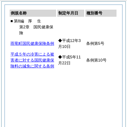
例規名称
制定年月日
種別番号
■ 第8編
厚
生
第2章 国民健康保
険
◆平成12年3
雨竜町国民健康保険条例
条例第5号
月10日
平成５年の冷害による被
◆平成5年11
害者に対する国民健康保
条例第10号
月22日
険料の減免に関する条例