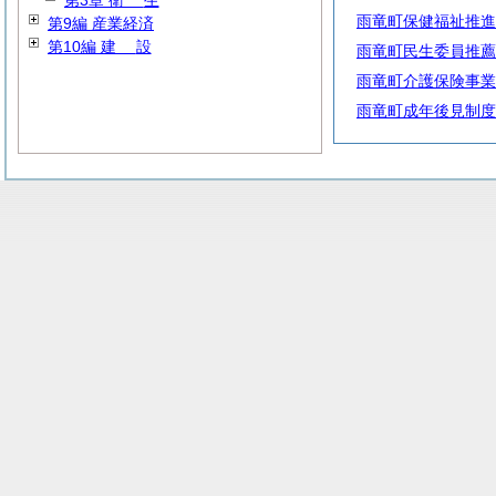
第3章
衛
生
雨竜町保健福祉推進
第9編 産業経済
第10編
建
設
雨竜町民生委員推薦
雨竜町介護保険事業
雨竜町成年後見制度