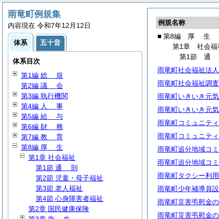
雨竜町例規集
例規名称
内容現在 令和7年12月12日
■ 第8編
厚
生
体系
五十音
第1章 社会福
第1節
体系目次
雨竜町社会福祉法人
第1編
総
規
雨竜町社会福祉調査
第2編
議
会
第3編 執行機関
雨竜町いきいき元気
第4編
人
事
雨竜町いきいき元気
第5編
給
与
雨竜町コミュニティ
第6編
財
務
雨竜町コミュニティ
第7編
教
育
第8編
厚
生
雨竜町追分地域コミ
第1章 社会福祉
雨竜町追分地域コミ
第1節
通
則
雨竜町タクシー利用
第2節 児童・母子福祉
第3節 老人福祉
雨竜町少年補導員設
第4節 心身障害者福祉
雨竜町災害弔慰金の
第2章 国民健康保険
雨竜町災害弔慰金の