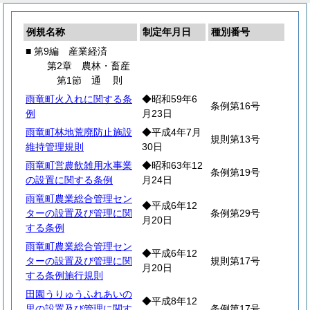
例規名称
制定年月日
種別番号
■ 第9編 産業経済
第2章 農林・畜産
第1節
通
則
雨竜町火入れに関する条
◆昭和59年6
条例第16号
例
月23日
雨竜町林地荒廃防止施設
◆平成4年7月
規則第13号
維持管理規則
30日
雨竜町営農飲雑用水事業
◆昭和63年12
条例第19号
の設置に関する条例
月24日
雨竜町農業総合管理セン
◆平成6年12
ターの設置及び管理に関
条例第29号
月20日
する条例
雨竜町農業総合管理セン
◆平成6年12
ターの設置及び管理に関
規則第17号
月20日
する条例施行規則
田園うりゅうふれあいの
◆平成8年12
里の設置及び管理に関す
条例第17号