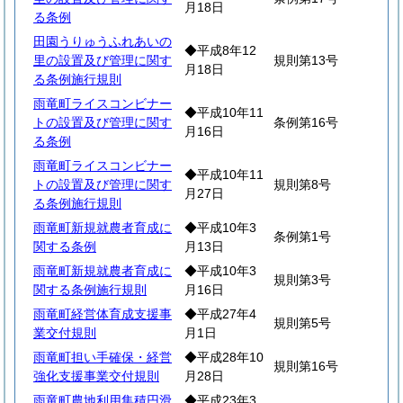
月18日
る条例
田園うりゅうふれあいの
◆平成8年12
里の設置及び管理に関す
規則第13号
月18日
る条例施行規則
雨竜町ライスコンビナー
◆平成10年11
トの設置及び管理に関す
条例第16号
月16日
る条例
雨竜町ライスコンビナー
◆平成10年11
トの設置及び管理に関す
規則第8号
月27日
る条例施行規則
雨竜町新規就農者育成に
◆平成10年3
条例第1号
関する条例
月13日
雨竜町新規就農者育成に
◆平成10年3
規則第3号
関する条例施行規則
月16日
雨竜町経営体育成支援事
◆平成27年4
規則第5号
業交付規則
月1日
雨竜町担い手確保・経営
◆平成28年10
規則第16号
強化支援事業交付規則
月28日
雨竜町農地利用集積円滑
◆平成23年3