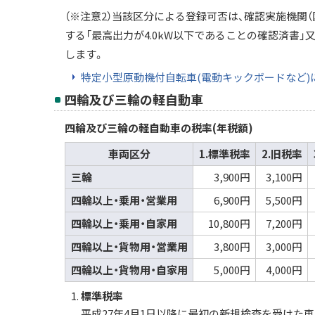
（※注意2）当該区分による登録可否は、確認実施機
する「最高出力が4.0kW以下であることの確認済書
します。
特定小型原動機付自転車(電動キックボードなど)
四輪及び三輪の軽自動車
四輪及び三輪の軽自動車の税率(年税額)
車両区分
1.標準税率
2.旧税率
三輪
3,900円
3,100円
四輪以上・乗用・営業用
6,900円
5,500円
四輪以上・乗用・自家用
10,800円
7,200円
四輪以上・貨物用・営業用
3,800円
3,000円
四輪以上・貨物用・自家用
5,000円
4,000円
標準税率
平成27年4月1日以降に最初の新規検査を受けた