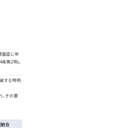
検査証に年
条第2項)。
軽減する特例
れ、その要
減割合