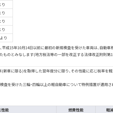
より
より
より
より
度より
、平成15年10月14日以前に最初の新規検査を受けた車両は、自動車
たものとみなします(地方税法等の一部を改正する法律改正附則第14
車(新車に限る)を取得した翌年度分に限り、その性能に応じ税率を
新規検査を受けた三輪・四輪以上の軽自動車について特例措置が適用さ
ス性能
燃費性能
軽