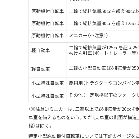
原動機付自転車
二輪で総排気量50ccを超え90cc
原動機付自転車
二輪で総排気量90ccを超え125c
原動機付自転車
ミニカー（※注意1）
二輪で総排気量が125ccを超え250
軽自動車
被けん引車（ボートトレーラー等）
二輪の小型自動車（総排気量が250
軽自動車
小型特殊自動車
農耕用（トラクターやコンバイン
その他（一定規格以下のフォーク
小型特殊自動車
（※注意1）ミニカーは、三輪以上で総排気量が20cc
車室を備えるものをいう。ただし、車室の側面が構造
輪）は除く。
特定小型原動機付自転車については下記のページを