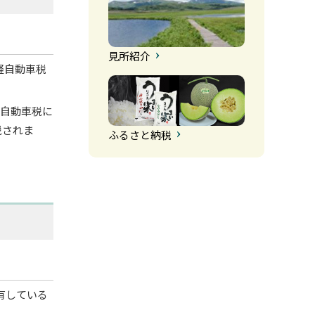
見所紹介
軽自動車税
。
軽自動車税に
税されま
ふるさと納税
有している