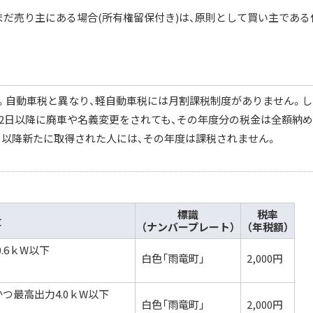
まだ売り主にある場合(所有権留保付き)は、原則として買い主である
。自動車税と異なり、軽自動車税には月割課税制度がありません。し
月2日以降に廃車や名義変更をされても、その年度分の税金は全額納
日以降新たに取得された人には、その年度は課税されません。
標識
税率
量
（ナンバープレート）
（年税額）
.6ｋW以下
白色「雨竜町」
2,000円
下かつ最高出力4.0ｋW以下
白色「雨竜町」
2,000円