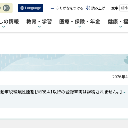
ふりがなをつける
読み上げ
文字
縮小
c
Ins
tag
しの情報
教育・学習
医療・保険・年金
健康・
ra
m
2026年
動車税環境性能割【※R8.4.1以降の登録車両は課税されません。】