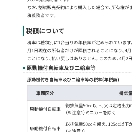
なお、割賦販売契約により購入した場合で、所有権が
税義務者です。
税額について
税率は種類別に1台当りの年税額が定められています
月1日現在の所有者だけが課税されることになり、4
ことになり、払い戻しはありません。このため、4月2
原動機付自転車及び二輪車等
原動機付き自転車及び二輪車等の税率(年税額)
車両区分
排気
総排気量50cc以下、又は定格出力0
原動機付自転車
（※注意1）ミニカーを除く
総排気量50ccを超え、125cc以
原動機付自転車
（※注意2）