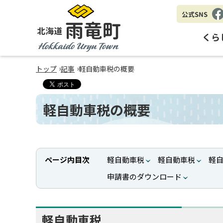
公式SNS
Fa
eb
くら
oo
k
北海道 雨竜町
›
›
トップ
記事
軽自動車税の概要
Hokkaido Uryu Town
軽自動車税の概要
ページ内目次
軽自動車税
軽自動車税
軽自
申請書のダウンロード
軽自動車税