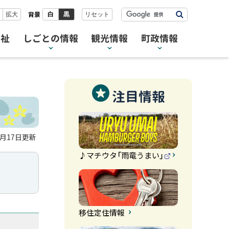
検
背景
拡大
白
黒
リセット
索
福祉
しごとの情報
観光情報
町政情報
注目情報
4月17日
更新
♪マチウタ「雨竜うまい」
（
外
部
サ
イ
ト
）
移住定住情報