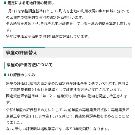
鑑定による宅地評価の見直し
1月1日を価格調査基準日として、町内を土地の利用状況の似た区域に分け、そ
の区域内の標準的な宅地の鑑定評価を行います。
その結果を反映させ、それぞれ宅地評価をしている土地の価格を算定し直しま
す。
宅地は地価公示価格の7割を目途に評価しています。
家屋の評価替え
家屋の評価方法について
（1）評価のしくみ
家屋の評価は、総務大臣が定めた固定資産評価基準に基づいて行われ、原則と
して再建築価格（注釈1）を基準として評価する方法が採用されています。
固定資産評価基準は、3年ごとに建築資材、物価等の動向を調査し改正されま
す。
令和6年度の評価替えの方法としては、前年度の再建築費評点数に再建築費評
点補正率（木造1.11、非木造1.07）を乗じて、再建築費評点数を求めることにな
りました。
なお、新しい評価額は増改築等がない限り3年間同額になります。