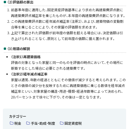
（2）評価額の算出
前基準年度に適用した、固定資産評価基準により求めた再建築費評点数に
再建築費評点補正率を乗じたものが、本年度の再建築費評点数になります。
この再建築費評点数に経年減点補正率（注釈2）、および、建築物価の変動割
合等を乗じることにより、その家屋の評価額を求めます。
上記で算出された評価額が前年度の価額を超える場合には、決定価額は引
き上げられることなく、原則として前年度の価額に据え置かれます。
（3）用語の解説
（注釈1）再建築価格
評価の対象となった家屋と同一のものを評価の時点において、その場所に
新築するとした場合に必要とされる建築費です。
（注釈2）経年減点補正率
家屋は通常、年数の経過とともにその価値が減少すると考えられます。この
ときの価値の減少分を反映するために再建築価格に乗じる数値を経年減点
補正率といい、対象家屋の構造・用途・種類・経過年数等によって決められ、
20パーセントまで徐々に下がり、その後は一定となります。
カテゴリー
税金
手当・助成・制度
固定資産税