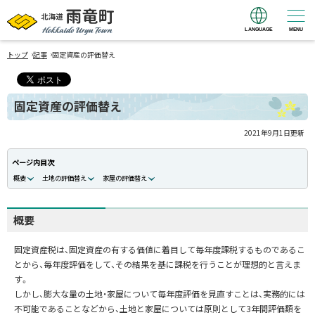
LANGUAGE
MENU
北海道 雨竜町
›
›
Hokkaido Uryu
トップ
記事
固定資産の評価替え
Town
固定資産の評価替え
2021年9月1日
更新
ページ内目次
概要
土地の評価替え
家屋の評価替え
概要
固定資産税は、固定資産の有する価値に着目して毎年度課税するものであるこ
とから、毎年度評価をして、その結果を基に課税を行うことが理想的と言えま
す。
しかし、膨大な量の土地・家屋について毎年度評価を見直すことは、実務的には
不可能であることなどから、土地と家屋については原則として3年間評価額を