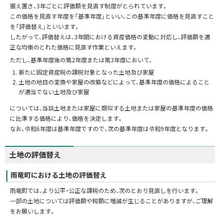
据え置き、3年ごとに評価額を見直す制度がとられています。
この価格を見直す年度を「基準年度」といい、この基準年度に価格を見直すこと
を「評価替え」といいます。
したがって、評価替えは、3年間における資産価格の変動に対応し、評価額を適
正な均衡のとれた価格に見直す作業といえます。
ただし、基準年度後の第2年度または第3年度において、
新たに固定資産税の課税対象となった土地及び家屋
土地の地目の変換や家屋の改築などによって、基準年度の価格によること
が適当でない土地及び家屋
については、当該土地または家屋に類似する土地または家屋の基準年度の価格
に比準する価格により、価格を決定します。
なお、令和6年度は基準年度ですので、次の基準年度は令和9年度となります。
土地の評価替え
雨竜町における土地の評価替え
雨竜町では、より公平・公正な課税のため、次のとおり見直しを行います。
一部の土地については評価額や税額に増減が生じることがありますが、ご理解
をお願いします。