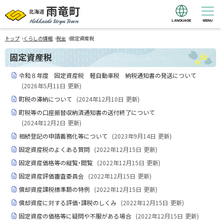
LANGUAGE
MENU
北海道 雨竜町
›
›
›
Hokkaido Uryu
トップ
くらしの情報
税金
固定資産税
Town
固定資産税
令和８年度 固定資産税 軽自動車税 納税通知書の発送について
(
2026年5月11日
更新)
町税の滞納について
(
2024年12月10日
更新)
町税等の口座振替収納済通知書の送付終了について
(
2024年12月2日
更新)
相続登記の申請義務化等について
(
2023年9月14日
更新)
固定資産税のよくある質問
(
2022年12月15日
更新)
固定資産価格等の縦覧・閲覧
(
2022年12月15日
更新)
固定資産評価審査委員会
(
2022年12月15日
更新)
償却資産課税標準額の特例
(
2022年12月15日
更新)
償却資産に対する評価・課税のしくみ
(
2022年12月15日
更新)
固定資産の価格等に疑問や不服がある場合
(
2022年12月15日
更新)