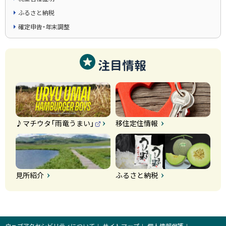
ふるさと納税
確定申告・年末調整
注目情報
♪マチウタ「雨竜うまい」
移住定住情報
（
外
部
サ
イ
ト
）
見所紹介
ふるさと納税
ウェブアクセシビリティについて
サイトマップ
個人情報保護