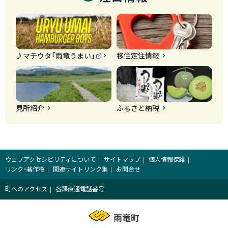
♪マチウタ「雨竜うまい」
移住定住情報
（
外
部
サ
イ
ト
）
見所紹介
ふるさと納税
ウェブアクセシビリティについて
サイトマップ
個人情報保護
リンク・著作権
関連サイトリンク集
お問合せ
町へのアクセス
各課直通電話番号
雨竜町