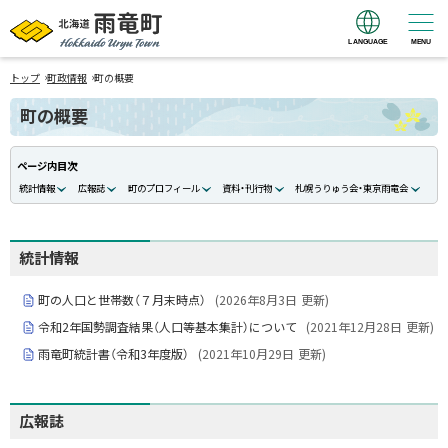
LANGUAGE
MENU
北海道 雨竜町
›
›
Hokkaido Uryu
トップ
町政情報
町の概要
Town
町の概要
ページ内目次
統計情報
広報誌
町のプロフィール
資料・刊行物
札幌うりゅう会・東京雨竜会
統計情報
町の人口と世帯数（７月末時点）
(
2026年8月3日
更新)
令和2年国勢調査結果（人口等基本集計）について
(
2021年12月28日
更新)
雨竜町統計書（令和3年度版）
(
2021年10月29日
更新)
広報誌