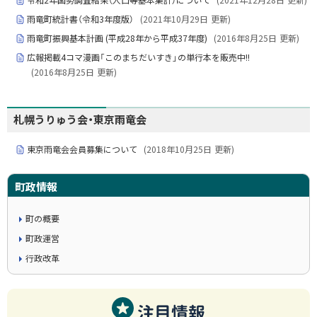
雨竜町統計書（令和3年度版）
(
2021年10月29日
更新)
雨竜町振興基本計画 (平成28年から平成37年度)
(
2016年8月25日
更新)
広報掲載4コマ漫画「このまちだいすき」の単行本を販売中!!
(
2016年8月25日
更新)
札幌うりゅう会・東京雨竜会
東京雨竜会会員募集について
(
2018年10月25日
更新)
町政情報
町の概要
町政運営
行政改革
注目情報