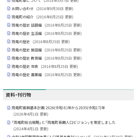
雨竜町章について
(
2018年5月7日
更新)
お問い合わせ
(
2016年9月30日
更新)
雨竜町の紹介
(
2016年8月25日
更新)
雨竜の歴史 話題編
(
2016年8月25日
更新)
雨竜の歴史 生活編
(
2016年8月25日
更新)
雨竜の歴史
(
2016年8月25日
更新)
雨竜の歴史 施設編
(
2016年8月25日
更新)
雨竜の歴史 教育編
(
2016年8月25日
更新)
雨竜の歴史 年表
(
2016年8月25日
更新)
雨竜の歴史 農業編
(
2016年8月25日
更新)
資料・刊行物
雨竜町振興基本計画 2026(令和８)年から2035(令和17)年
(
2026年4月1日
更新)
「雨竜町総合戦略」と「雨竜町長期人口ビジョン」を策定しました
(
2024年4月1日
更新)
令和2年国勢調査結果（人口等基本集計）について
(
2021年12月28日
更新)