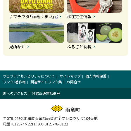
♪マチウタ「雨竜うまい」
移住定住情報
（
外
部
サ
イ
ト
）
見所紹介
ふるさと納税
ウェブアクセシビリティについて
サイトマップ
個人情報保護
リンク・著作権
関連サイトリンク集
お問合せ
町へのアクセス
各課直通電話番号
雨竜町
〒078-2692 北海道雨竜郡雨竜町字フシコウリウ104番地
電話：0125-77-2211
FAX：0125-78-3122